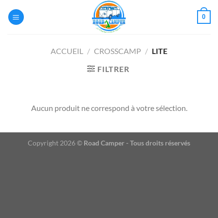
Passer
0
au
contenu
ACCUEIL
/
CROSSCAMP
/
LITE
FILTRER
Aucun produit ne correspond à votre sélection.
Copyright 2026 ©
Road Camper - Tous droits réservés