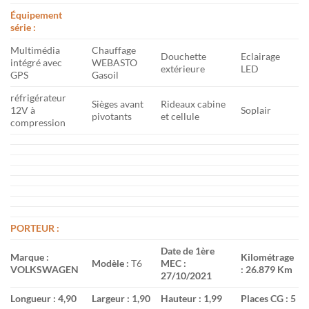
Équipement
série :
Multimédia
Chauffage
Douchette
Eclairage
intégré avec
WEBASTO
extérieure
LED
GPS
Gasoil
réfrigérateur
Sièges avant
Rideaux cabine
12V à
Soplair
pivotants
et cellule
compression
PORTEUR :
Date de 1ère
Marque :
Kilométrage
Modèle :
T6
MEC :
VOLKSWAGEN
: 26.879 Km
27/10/2021
Longueur : 4,90
Largeur : 1,90
Hauteur : 1,99
Places CG : 5