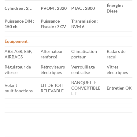
Énergie :
Cylindrée : 2,L
PVOM : 2320
PTAC : 2800
Diesel
Puissance DIN :
Puissance
Transmission :
150 ch
Fiscale : 7 CV
BVM 6
Équipement :
ABS, ASR, ESP,
Alternateur
Climatisation
Radars de
AIRBAGS
renforcé
porteur
recul
Régulateur de
Rétroviseurs
Verrouillage
Vitres
vitesse
électriques
centralisé
électriques
BANQUETTE
Volant
LIT DE TOIT
CONVERTIBLE
Entretien OK
multifonctions
RELEVABLE
LIT