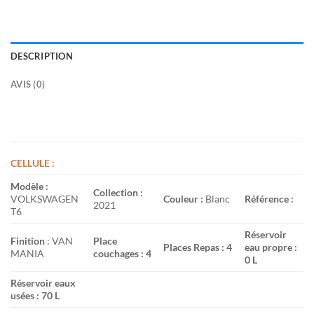
DESCRIPTION
AVIS (0)
CELLULE :
Modèle :
Collection :
VOLKSWAGEN
Couleur :
Blanc
Référence :
2021
T6
Réservoir
Finition
: VAN
Place
Places Repas : 4
eau propre :
MANIA
couchages : 4
0 L
Réservoir eaux
usées : 70 L