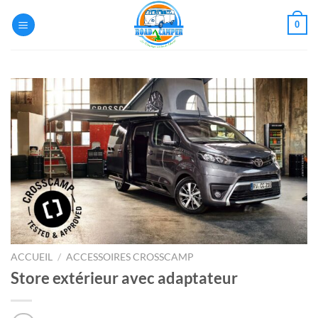
Passer
0
au
contenu
ACCUEIL
/
ACCESSOIRES CROSSCAMP
Store extérieur avec adaptateur