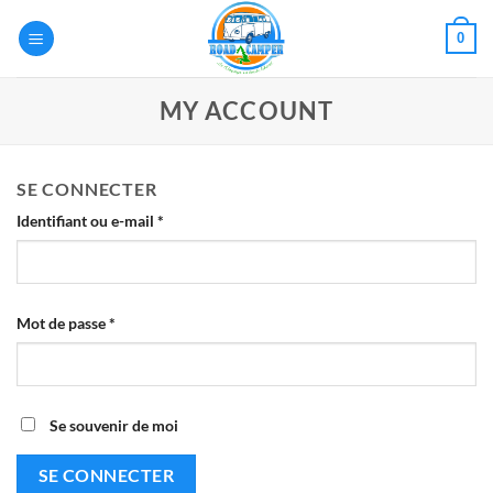
Passer
0
au
contenu
MY ACCOUNT
SE CONNECTER
Obligatoire
Identifiant ou e-mail
*
Obligatoire
Mot de passe
*
Se souvenir de moi
SE CONNECTER