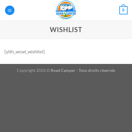
Passer
0
au
contenu
WISHLIST
[yith_wcwl_wishlist]
Copyright 2026 ©
Road Camper - Tous droits réservés